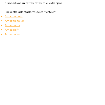
dispositivos mientras estás en el extranjero.
​Encuentra adaptadores de corriente en:
Amazon.com
Amazon.co.uk
Amazon.de
Amazon.fr
Amazon.es
Preguntas Frecuentes
¿Qué tipo de enchufes se utilizan en Irlanda
del Norte?
Irlanda del Norte utiliza enchufes y tomas de tipo