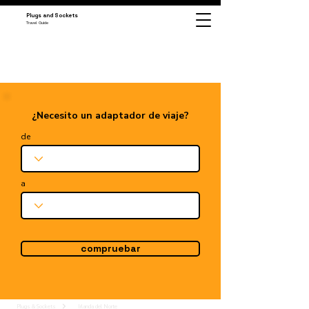
Plugs and Sockets
Travel Guide
¿Necesito un adaptador de viaje?
de
a
compruebar
Plugs & Sockets
Irlanda del Norte