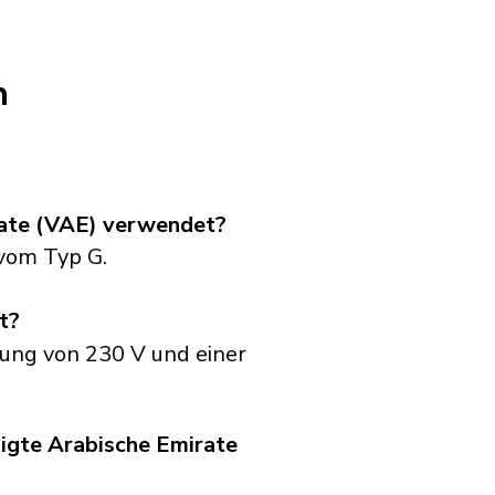
n
irate (VAE) verwendet?
vom Typ G.
t?
nung von 230 V und einer
nigte Arabische Emirate