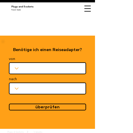
Plugs and Sockets
Travel Guide
Benötige ich einen Reiseadapter?
von
nach
überprüfen
Plugs & Sockets
Vanuatu