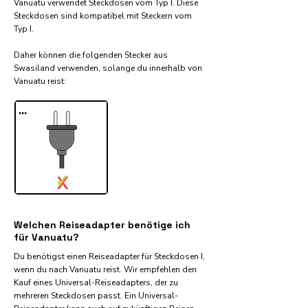
Vanuatu verwendet Steckdosen vom Typ I. Diese
Steckdosen sind kompatibel mit Steckern vom
Typ I.
Daher können die folgenden Stecker aus
Swasiland verwenden, solange du innerhalb von
Vanuatu reist:​
...
✓
X
Welchen Reiseadapter benötige ich
für Vanuatu?
Du benötigst einen Reiseadapter für Steckdosen I,
wenn du nach Vanuatu reist. Wir empfehlen den
Kauf eines Universal-Reiseadapters, der zu
mehreren Steckdosen passt. Ein Universal-