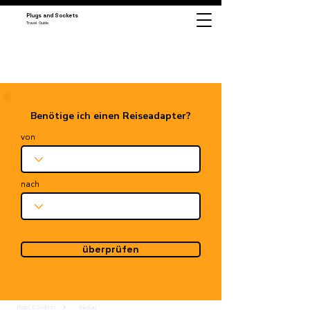
Plugs and Sockets
Travel Guide
Benötige ich einen Reiseadapter?
von
nach
überprüfen
Plugs & Sockets
Tokelau