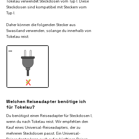
Tokelau verwendet Steckdosen vom Typ I. Diese
Steckdosen sind kompatibel mit Steckern vom
Typ I.
Daher können die folgenden Stecker aus
Swasiland verwenden, solange du innerhalb von
Tokelau reist:​
...
✓
X
Welchen Reiseadapter benötige ich
für Tokelau?
Du benötigst einen Reiseadapter für Steckdosen I,
wenn du nach Tokelau reist. Wir empfehlen den
Kauf eines Universal-Reiseadapters, der zu
mehreren Steckdosen passt. Ein Universal-