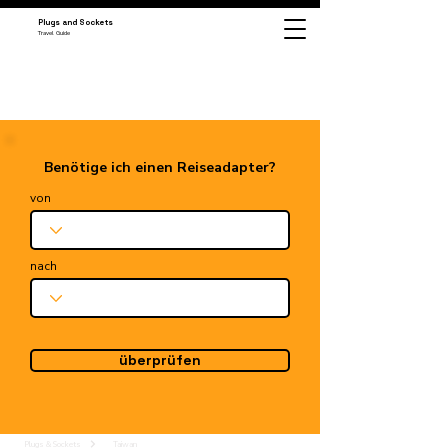
Plugs and Sockets
Travel Guide
Benötige ich einen Reiseadapter?
von
nach
überprüfen
Plugs & Sockets
Taiwan