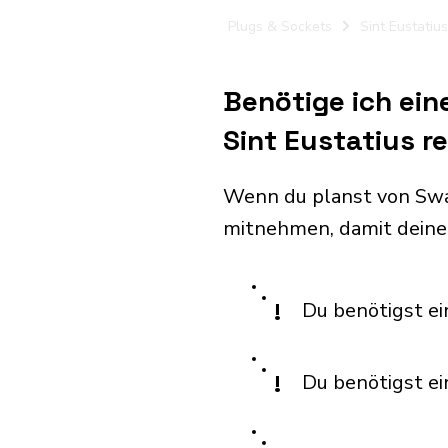
Plugs & Sockets
Sint Eustatius
Benötige ich ein
Sint Eustatius r
Wenn du planst von Swas
mitnehmen, damit deine
!
Du benötigst ei
!
Du benötigst e