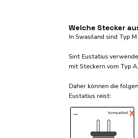
Welche Stecker aus
In Swasiland sind Typ M
Sint Eustatius verwende
mit Steckern vom Typ A, B
Daher können die folgen
Eustatius reist:​
✓
X
...
kompatibel: