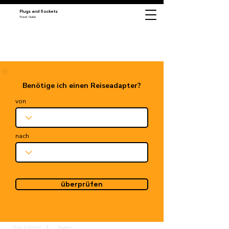
Plugs and Sockets
Travel Guide
Benötige ich einen Reiseadapter?
von
nach
überprüfen
Plugs & Sockets
Singapur