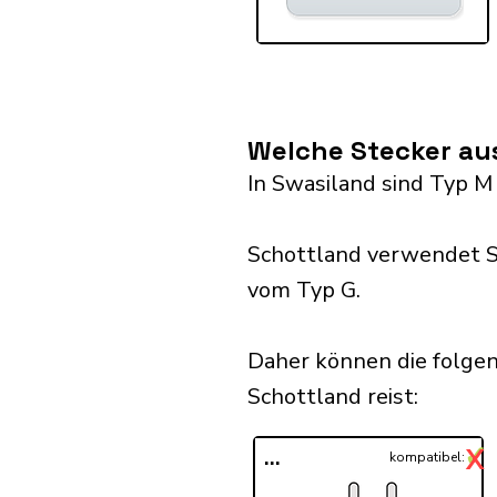
Welche Stecker au
In Swasiland sind Typ M
Schottland verwendet S
vom Typ G.
Daher können die folge
Schottland reist:​
✓
X
...
kompatibel: