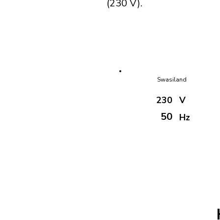
(230 V).
Swasiland
230
V
50
Hz