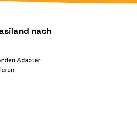
wasiland nach
genden Adapter
ieren.