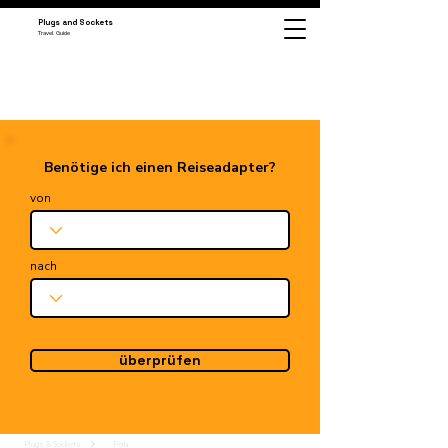
Plugs and Sockets
Travel Guide
Benötige ich einen Reiseadapter?
von
nach
überprüfen
Plugs & Sockets
Peru