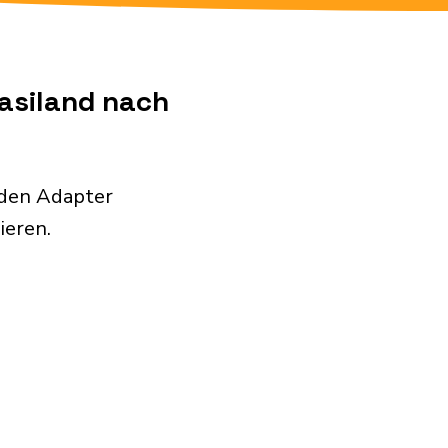
wasiland nach
nden Adapter
ieren.