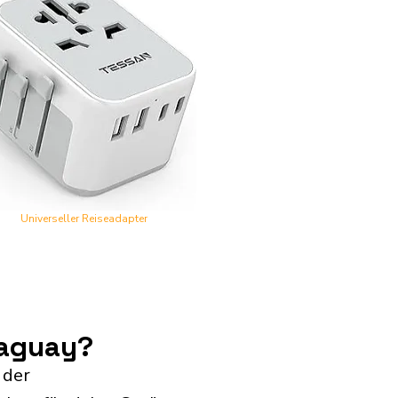
Universeller Reiseadapter
raguay?
 der