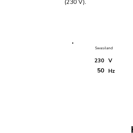
(230 V).
Swasiland
230
V
50
Hz