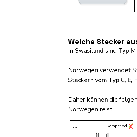
Welche Stecker au
In Swasiland sind Typ M
Norwegen verwendet Ste
Steckern vom Typ C, E, F
Daher können die folge
Norwegen reist:​
✓
X
...
kompatibel: