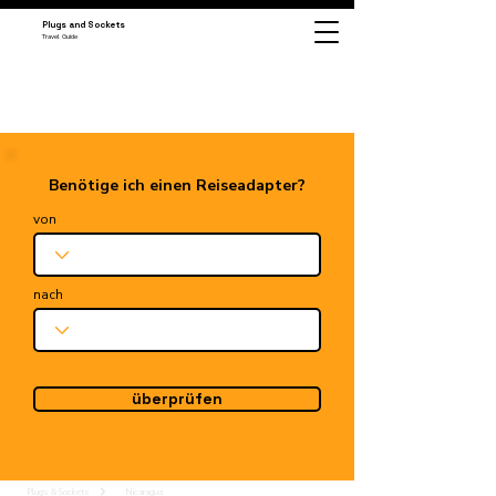
Plugs and Sockets
Travel Guide
Benötige ich einen Reiseadapter?
von
nach
überprüfen
Plugs & Sockets
Nicaragua