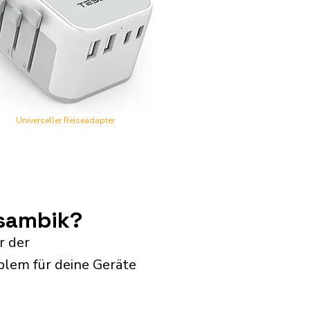
Universeller Reiseadapter
osambik?
r der
blem für deine Geräte