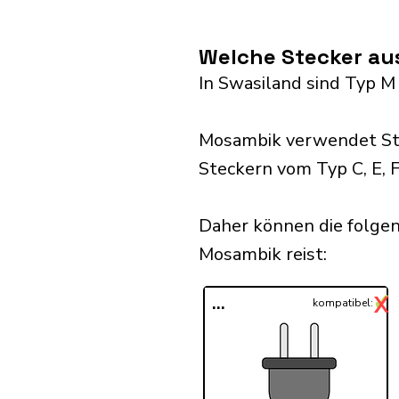
Welche Stecker au
In Swasiland sind Typ M
Mosambik verwendet Ste
Steckern vom Typ C, E, F
Daher können die folge
Mosambik reist:​
✓
X
...
kompatibel: