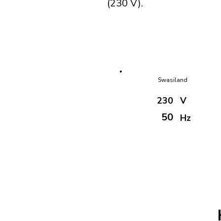
(230 V).
Swasiland
230
V
50
Hz