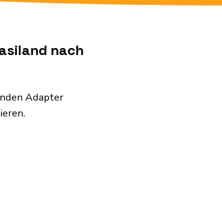
wasiland nach
genden Adapter
ieren.