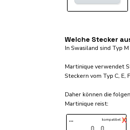
Welche Stecker au
In Swasiland sind Typ M
Martinique verwendet S
Steckern vom Typ C, E, F
Daher können die folge
Martinique reist:​
✓
X
...
kompatibel: