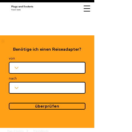
Plugs and Sockets
Travel Guide
Benötige ich einen Reiseadapter?
von
nach
überprüfen
Plugs & Sockets
Marshallinseln