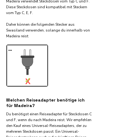
Madeira verwendet Steckdosen vom Typ C und F.
Diese Steckdosen sind kompatibel mit Steckern
vom Typ C, E, F.
Daher können die folgenden Stecker aus
Swasiland verwenden, solange du innerhalb von
Madeira reist:​
...
✓
X
Welchen Reiseadapter benötige ich
für Madeira?
Du benötigst einen Reiseadapter für Steckdosen C
und F, wenn du nach Madeira reist. Wir empfehlen
den Kauf eines Universal-Reiseadapters, der zu
mehreren Steckdosen passt. Ein Universal-