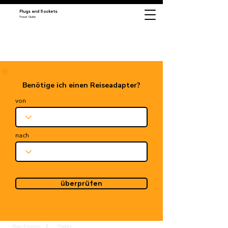
Plugs and Sockets
Travel Guide
Benötige ich einen Reiseadapter?
von
nach
überprüfen
Plugs & Sockets
Madeira