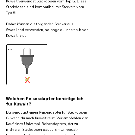
Kuwait verwendet Steckdosen vom Typ G. Diese
Steckdosen sind kompatibel mit Steckern vom
Typ G.
Daher können die folgenden Stecker aus
Swasiland verwenden, solange du innerhalb von
Kuwait reist:​
...
✓
X
Welchen Reiseadapter benötige ich
für Kuwait?
Du benötigst einen Reiseadapter für Steckdosen
G, wenn du nach Kuwait reist. Wir empfehlen den
Kauf eines Universal-Reiseadapters, der zu
mehreren Steckdosen passt. Ein Universal-