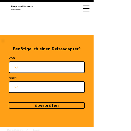
Plugs and Sockets
Travel Guide
Benötige ich einen Reiseadapter?
von
nach
überprüfen
Plugs & Sockets
Kuwait