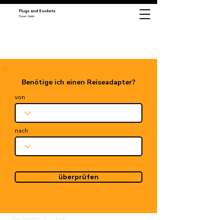
Plugs and Sockets
Travel Guide
Benötige ich einen Reiseadapter?
von
nach
überprüfen
Plugs & Sockets
Katar