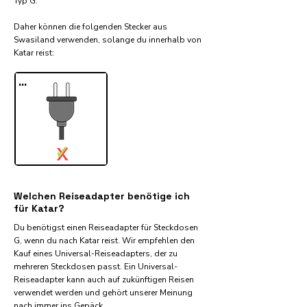
Typ G.
Daher können die folgenden Stecker aus
Swasiland verwenden, solange du innerhalb von
Katar reist:​
...
✓
X
Welchen Reiseadapter benötige ich
für Katar?
Du benötigst einen Reiseadapter für Steckdosen
G, wenn du nach Katar reist. Wir empfehlen den
Kauf eines Universal-Reiseadapters, der zu
mehreren Steckdosen passt. Ein Universal-
Reiseadapter kann auch auf zukünftigen Reisen
verwendet werden und gehört unserer Meinung
nach immer ins Gepäck.