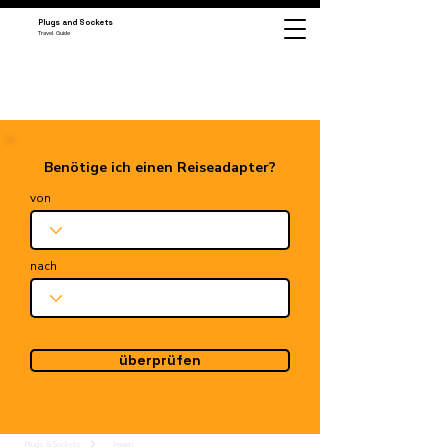
Plugs and Sockets
Travel Guide
Benötige ich einen Reiseadapter?
von
nach
überprüfen
Plugs & Sockets
Jemen