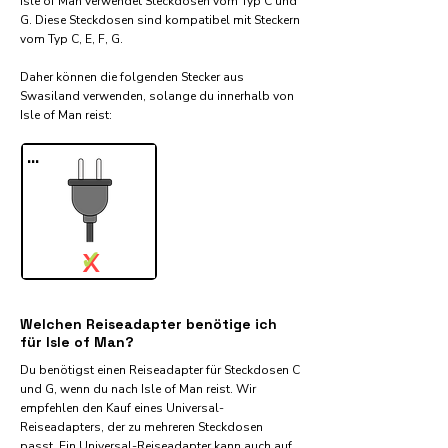
Isle of Man verwendet Steckdosen vom Typ C und
G. Diese Steckdosen sind kompatibel mit Steckern
vom Typ C, E, F, G.
Daher können die folgenden Stecker aus
Swasiland verwenden, solange du innerhalb von
Isle of Man reist:​
...
✓
X
Welchen Reiseadapter benötige ich
für Isle of Man?
Du benötigst einen Reiseadapter für Steckdosen C
und G, wenn du nach Isle of Man reist. Wir
empfehlen den Kauf eines Universal-
Reiseadapters, der zu mehreren Steckdosen
passt. Ein Universal-Reiseadapter kann auch auf