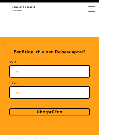
Plugs and Sockets
Travel Guide
Benötige ich einen Reiseadapter?
von
nach
überprüfen
Plugs & Sockets
Isle of Man