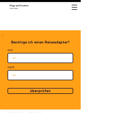
Plugs and Sockets
Travel Guide
Benötige ich einen Reiseadapter?
von
nach
überprüfen
Plugs & Sockets
Guinea-Bissau