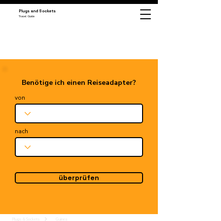
Plugs and Sockets
Travel Guide
Benötige ich einen Reiseadapter?
von
nach
überprüfen
Plugs & Sockets
Guinea