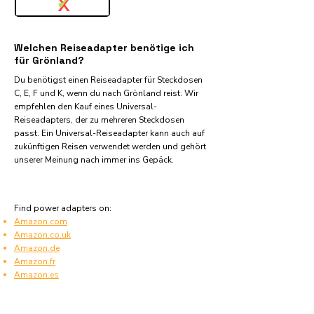
✓
X
Welchen Reiseadapter benötige ich
für Grönland?
Du benötigst einen Reiseadapter für Steckdosen
C, E, F und K, wenn du nach Grönland reist. Wir
empfehlen den Kauf eines Universal-
Reiseadapters, der zu mehreren Steckdosen
passt. Ein Universal-Reiseadapter kann auch auf
zukünftigen Reisen verwendet werden und gehört
unserer Meinung nach immer ins Gepäck.
Find power adapters on:
Amazon.com
Amazon.co.uk
Amazon.de
Amazon.fr
Amazon.es