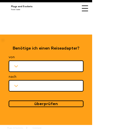
Plugs and Sockets
Travel Guide
Benötige ich einen Reiseadapter?
von
nach
überprüfen
Plugs & Sockets
Grönland