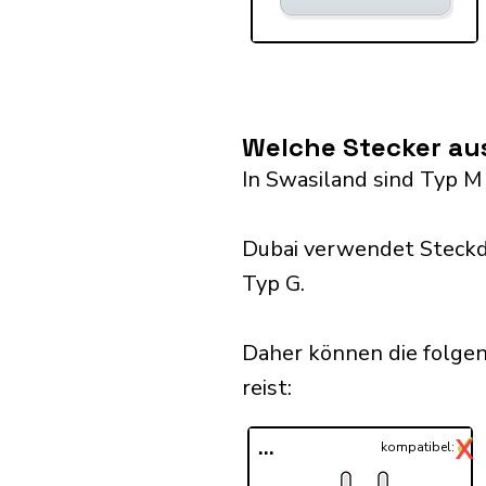
Welche Stecker au
In Swasiland sind Typ M
Dubai verwendet Steckd
Typ G.
Daher können die folge
reist:​
✓
X
...
kompatibel: