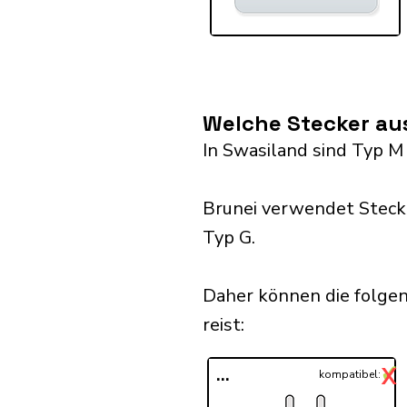
Welche Stecker au
In Swasiland sind Typ M
Brunei verwendet Steck
Typ G.
Daher können die folgen
reist:​
✓
X
...
kompatibel: