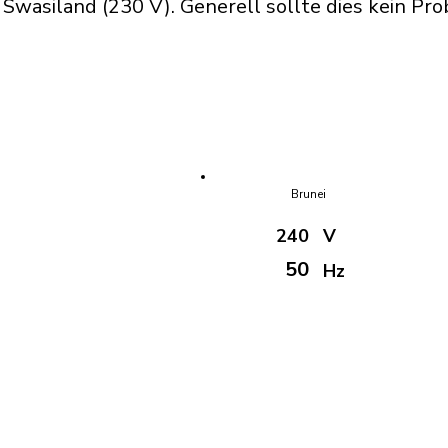
wasiland (230 V). Generell sollte dies kein Pro
Brunei
240
V
50
Hz