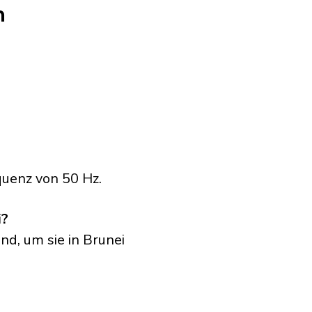
n
quenz von 50 Hz.
i?
nd, um sie in Brunei