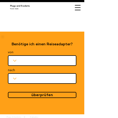
Plugs and Sockets
Travel Guide
Benötige ich einen Reiseadapter?
von
nach
überprüfen
Plugs & Sockets
Barbados