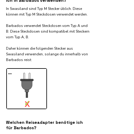
ich in Barbados verwenden?
In Swasiland sind Typ M Stecker üblich. Diese
können mit Typ M Steckdosen verwendet werden.
Barbados verwendet Steckdosen vom Typ A und
B. Diese Steckdosen sind kompatibel mit Steckern
vom Typ A, B.
Daher können die folgenden Stecker aus
Swasiland verwenden, solange du innerhalb von
Barbados reist:​
...
✓
X
Welchen Reiseadapter benötige ich
für Barbados?