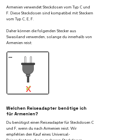
Armenien verwendet Steckdosen vom Typ C und
F. Diese Steckdosen sind kompatibel mit Steckern
vom Typ C, E, F.
Daher können die folgenden Stecker aus
Swasiland verwenden, solange du innerhalb von
Armenien reist:​
...
✓
X
Welchen Reiseadapter benötige ich
für Armenien?
Du benötigst einen Reiseadapter für Steckdosen C
und F, wenn du nach Armenien reist. Wir
empfehlen den Kauf eines Universal-