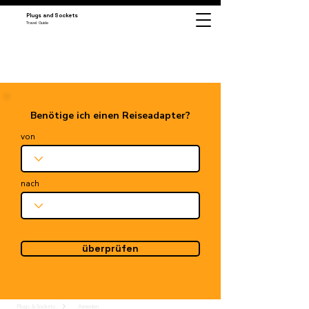
Plugs and Sockets
Travel Guide
Benötige ich einen Reiseadapter?
von
nach
überprüfen
Plugs & Sockets
Armenien