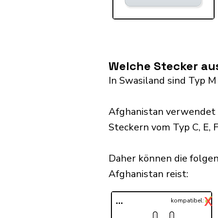
Welche Stecker au
In Swasiland sind Typ M
Afghanistan verwendet 
Steckern vom Typ C, E, F
Daher können die folge
Afghanistan reist:​
✓
X
...
kompatibel: