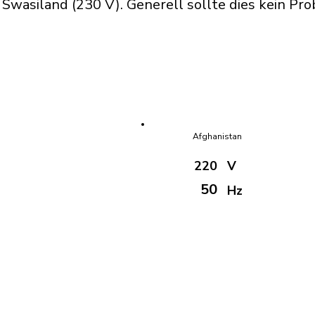
wasiland (230 V). Generell sollte dies kein Pro
Afghanistan
220
V
50
Hz