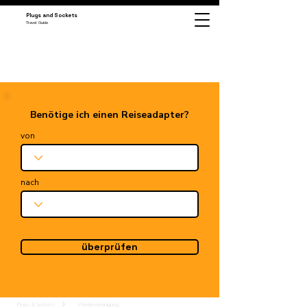
Plugs and Sockets
Travel Guide
Benötige ich einen Reiseadapter?
von
nach
überprüfen
Plugs & Sockets
Wiedervereinigung