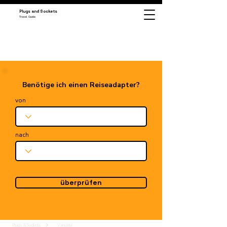
Plugs and Sockets
Travel Guide
Benötige ich einen Reiseadapter?
von
nach
überprüfen
Plugs & Sockets
Vanuatu