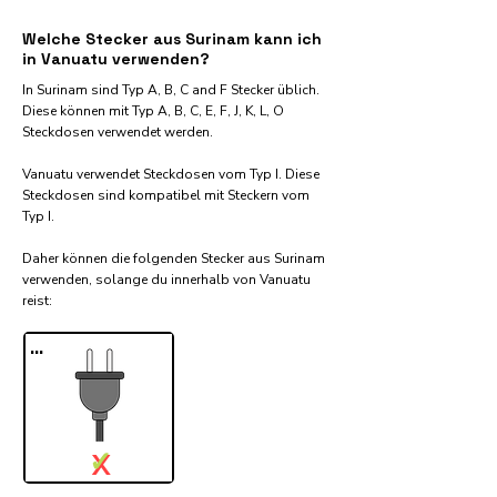
Welche Stecker aus Surinam kann ich
in Vanuatu verwenden?
In Surinam sind Typ A, B, C and F Stecker üblich.
Diese können mit Typ A, B, C, E, F, J, K, L, O
Steckdosen verwendet werden.
Vanuatu verwendet Steckdosen vom Typ I. Diese
Steckdosen sind kompatibel mit Steckern vom
Typ I.
Daher können die folgenden Stecker aus Surinam
verwenden, solange du innerhalb von Vanuatu
reist:​
...
✓
X