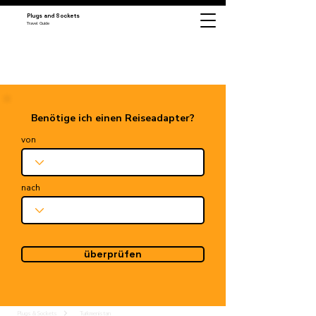
Plugs and Sockets
Travel Guide
Benötige ich einen Reiseadapter?
von
nach
überprüfen
Plugs & Sockets
Turkmenistan