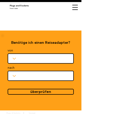
Plugs and Sockets
Travel Guide
Benötige ich einen Reiseadapter?
von
nach
überprüfen
Plugs & Sockets
Senegal