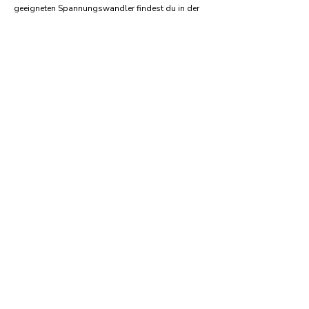
geeigneten Spannungswandler findest du in der
Regel auf:
Amazon.com
Amazon.co.uk
Amazon.de
Amazon.fr
Amazon.es
Häufige Fragen und Antworten
Welche Art von elektrischen Steckern wird in
Senegal verwendet?
Senegal verwendet Stecker und Steckdosen vom