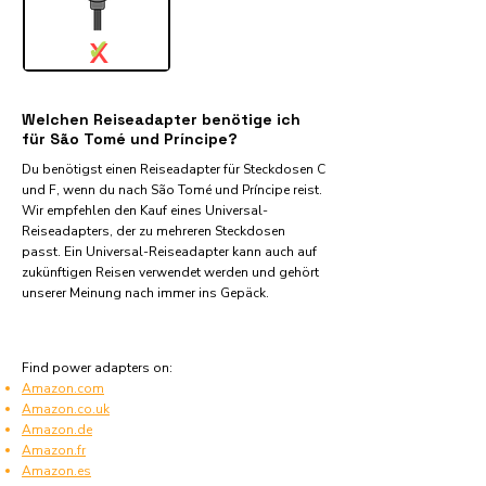
✓
X
Welchen Reiseadapter benötige ich
für São Tomé und Príncipe?
Du benötigst einen Reiseadapter für Steckdosen C
und F, wenn du nach São Tomé und Príncipe reist.
Wir empfehlen den Kauf eines Universal-
Reiseadapters, der zu mehreren Steckdosen
passt. Ein Universal-Reiseadapter kann auch auf
zukünftigen Reisen verwendet werden und gehört
unserer Meinung nach immer ins Gepäck.
Find power adapters on:
Amazon.com
Amazon.co.uk
Amazon.de
Amazon.fr
Amazon.es