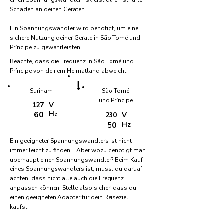
einen Spannungswandler riskierst du ernsthafte
Schäden an deinen Geräten.
Ein Spannungswandler wird benötigt, um eine
sichere Nutzung deiner Geräte in São Tomé und
Príncipe zu gewährleisten.
Beachte, dass die Frequenz in São Tomé und
Príncipe von deinem Heimatland abweicht.
!
Surinam
São Tomé
und Príncipe
127
V
60
Hz
230
V
50
Hz
Ein geeigneter Spannungswandlers ist nicht
immer leicht zu finden... Aber wozu benötigt man
überhaupt einen Spannungswandler? Beim Kauf
eines Spannungswandlers ist, musst du daruaf
achten, dass nicht alle auch die Frequenz
anpassen können. Stelle also sicher, dass du
einen geeigneten Adapter für dein Reiseziel
kaufst.