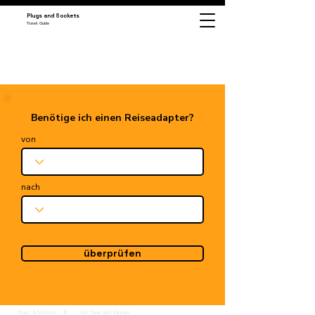
Plugs and Sockets
Travel Guide
Benötige ich einen Reiseadapter?
von
nach
überprüfen
Plugs & Sockets
São Tomé und Príncipe