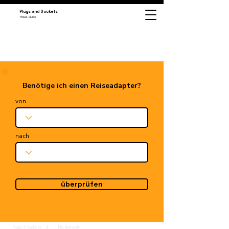
Plugs and Sockets
Travel Guide
Benötige ich einen Reiseadapter?
von
nach
überprüfen
Plugs & Sockets
Pitcairninseln