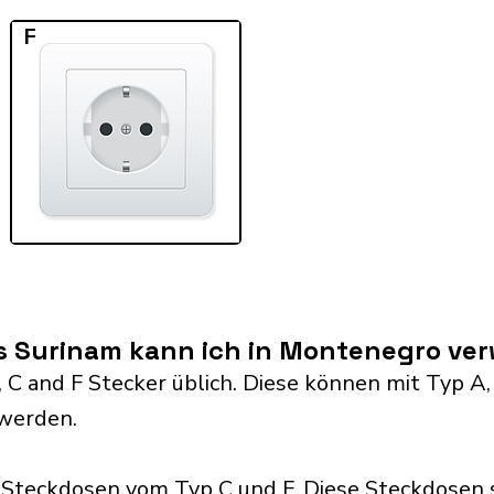
F
s Surinam kann ich in Montenegro v
 C and F Stecker üblich. Diese können mit Typ A, B, 
werden.
teckdosen vom Typ C und F. Diese Steckdosen s