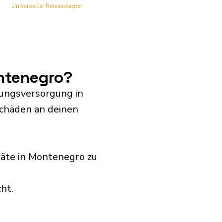
Universeller Reiseadapter
ntenegro?
nungsversorgung in
Schäden an deinen
räte in Montenegro zu
ht.