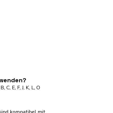
erwenden?
C, E, F, J, K, L, O
ind kompatibel mit