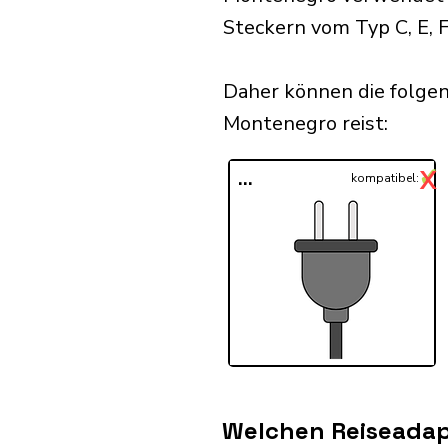
Steckern vom Typ C, E, F
Daher können die folge
Montenegro reist:​
✓
X
...
kompatibel:
Welchen Reiseadap