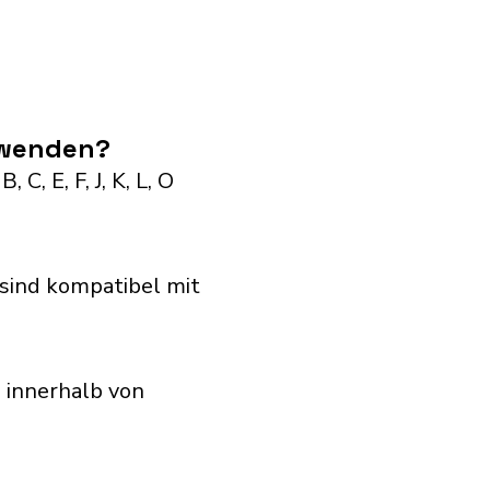
rwenden?
C, E, F, J, K, L, O
sind kompatibel mit
 innerhalb von