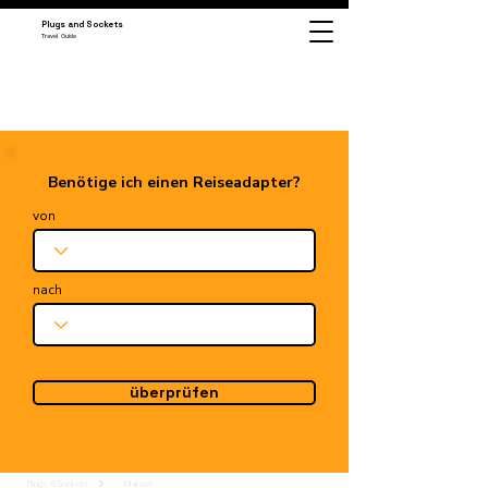
Plugs and Sockets
Travel Guide
Benötige ich einen Reiseadapter?
von
nach
überprüfen
Plugs & Sockets
Malawi