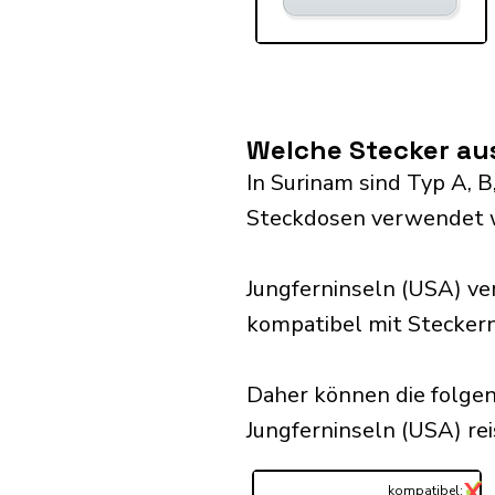
Welche Stecker au
In Surinam sind Typ A, B,
Steckdosen verwendet 
Jungferninseln (USA) v
kompatibel mit Steckern
Daher können die folge
Jungferninseln (USA) reis
✓
X
...
kompatibel: