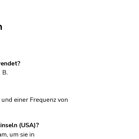
n
wendet?
 B.
 und einer Frequenz von
ninseln (USA)?
am, um sie in