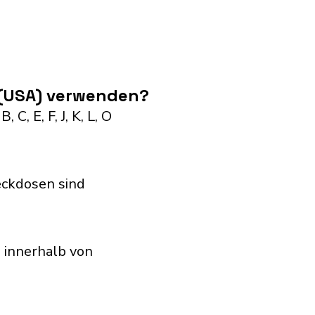
 (USA) verwenden?
C, E, F, J, K, L, O
eckdosen sind
 innerhalb von