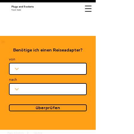
Plugs and Sockets
Travel Guide
Benötige ich einen Reiseadapter?
von
nach
überprüfen
Plugs & Sockets
Gibraltar