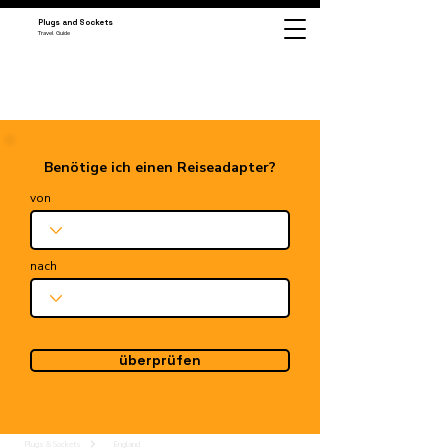
Plugs and Sockets
Travel Guide
Benötige ich einen Reiseadapter?
von
nach
überprüfen
Plugs & Sockets
England