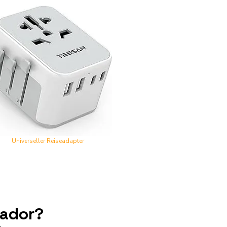
Universeller Reiseadapter
uador?