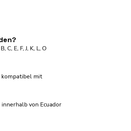
nden?
C, E, F, J, K, L, O
 kompatibel mit
 innerhalb von Ecuador