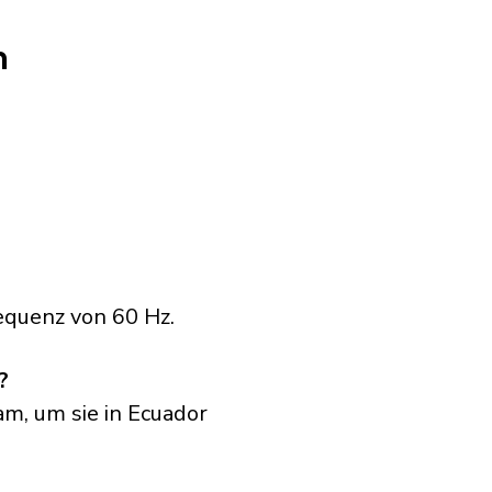
n
equenz von 60 Hz.
?
am, um sie in Ecuador