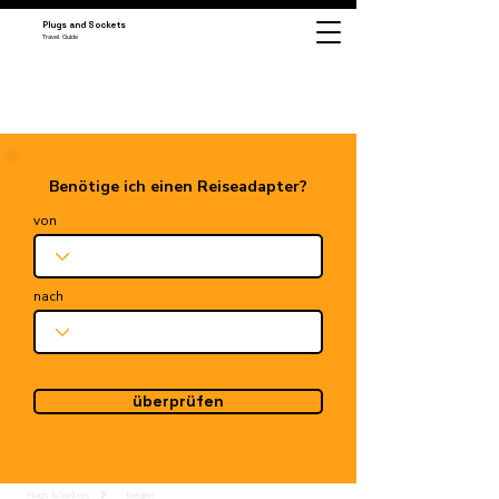
Plugs and Sockets
Travel Guide
Benötige ich einen Reiseadapter?
von
nach
überprüfen
Plugs & Sockets
Belgien