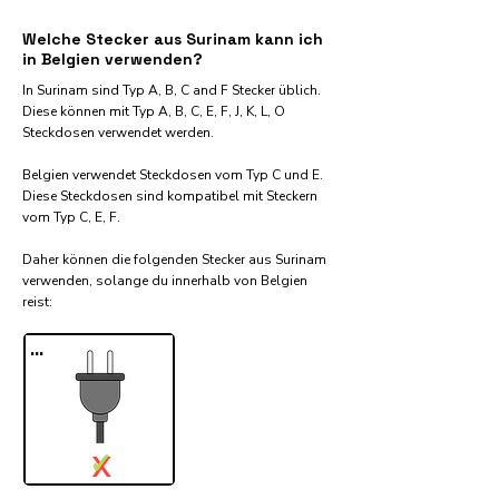
Welche Stecker aus Surinam kann ich
in Belgien verwenden?
In Surinam sind Typ A, B, C and F Stecker üblich.
Diese können mit Typ A, B, C, E, F, J, K, L, O
Steckdosen verwendet werden.
Belgien verwendet Steckdosen vom Typ C und E.
Diese Steckdosen sind kompatibel mit Steckern
vom Typ C, E, F.
Daher können die folgenden Stecker aus Surinam
verwenden, solange du innerhalb von Belgien
reist:​
...
✓
X