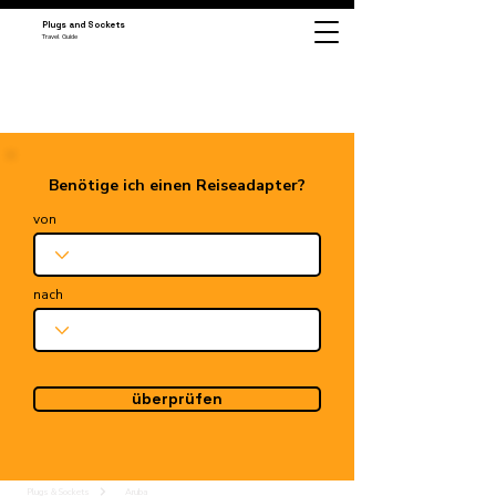
Plugs and Sockets
Travel Guide
Benötige ich einen Reiseadapter?
von
nach
überprüfen
Plugs & Sockets
Aruba