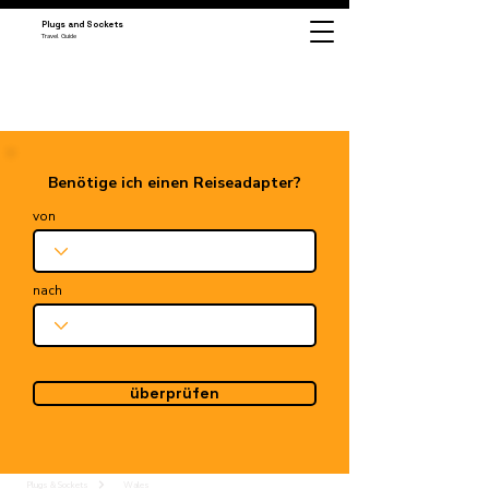
Plugs and Sockets
Travel Guide
Benötige ich einen Reiseadapter?
von
nach
überprüfen
Plugs & Sockets
Wales