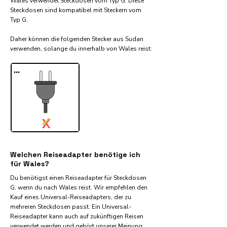
Wales verwendet Steckdosen vom Typ G. Diese
Steckdosen sind kompatibel mit Steckern vom
Typ G.
Daher können die folgenden Stecker aus Sudan
verwenden, solange du innerhalb von Wales reist:​
...
✓
X
Welchen Reiseadapter benötige ich
für Wales?
Du benötigst einen Reiseadapter für Steckdosen
G, wenn du nach Wales reist. Wir empfehlen den
Kauf eines Universal-Reiseadapters, der zu
mehreren Steckdosen passt. Ein Universal-
Reiseadapter kann auch auf zukünftigen Reisen
verwendet werden und gehört unserer Meinung