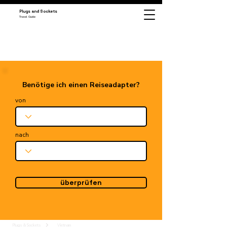
Plugs and Sockets
Travel Guide
Benötige ich einen Reiseadapter?
von
nach
überprüfen
Plugs & Sockets
Vietnam