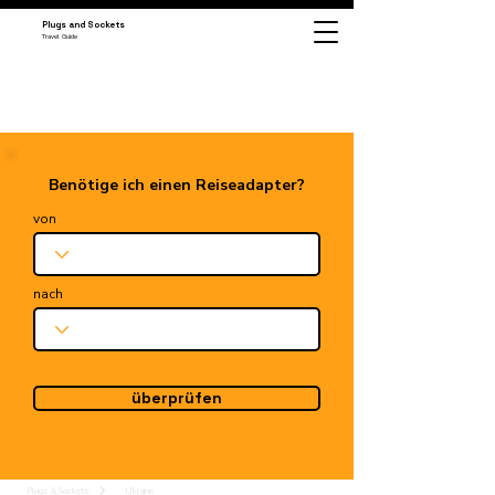
Plugs and Sockets
Travel Guide
Benötige ich einen Reiseadapter?
von
nach
überprüfen
Plugs & Sockets
Ukraine