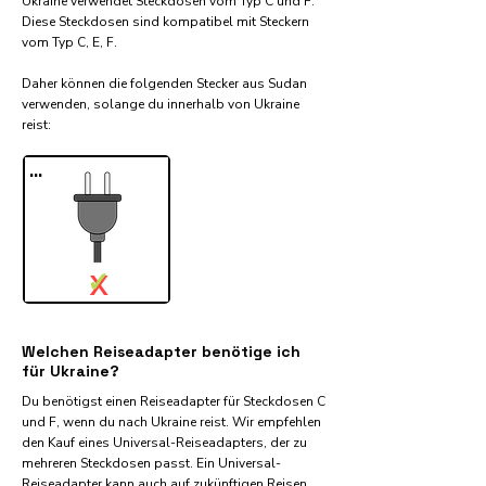
Ukraine verwendet Steckdosen vom Typ C und F.
Diese Steckdosen sind kompatibel mit Steckern
vom Typ C, E, F.
Daher können die folgenden Stecker aus Sudan
verwenden, solange du innerhalb von Ukraine
reist:​
...
✓
X
Welchen Reiseadapter benötige ich
für Ukraine?
Du benötigst einen Reiseadapter für Steckdosen C
und F, wenn du nach Ukraine reist. Wir empfehlen
den Kauf eines Universal-Reiseadapters, der zu
mehreren Steckdosen passt. Ein Universal-
Reiseadapter kann auch auf zukünftigen Reisen