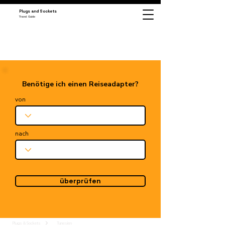
Plugs and Sockets
Travel Guide
Benötige ich einen Reiseadapter?
von
nach
überprüfen
Plugs & Sockets
Tunesien