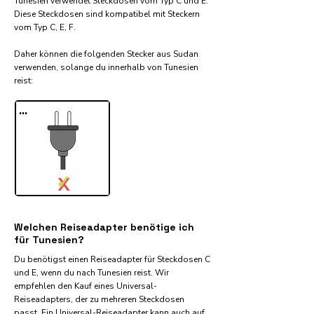
Tunesien verwendet Steckdosen vom Typ C und E.
Diese Steckdosen sind kompatibel mit Steckern
vom Typ C, E, F.
Daher können die folgenden Stecker aus Sudan
verwenden, solange du innerhalb von Tunesien
reist:​
...
✓
X
Welchen Reiseadapter benötige ich
für Tunesien?
Du benötigst einen Reiseadapter für Steckdosen C
und E, wenn du nach Tunesien reist. Wir
empfehlen den Kauf eines Universal-
Reiseadapters, der zu mehreren Steckdosen
passt. Ein Universal-Reiseadapter kann auch auf