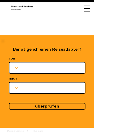
Plugs and Sockets
Travel Guide
Benötige ich einen Reiseadapter?
von
nach
überprüfen
Plugs & Sockets
Russland