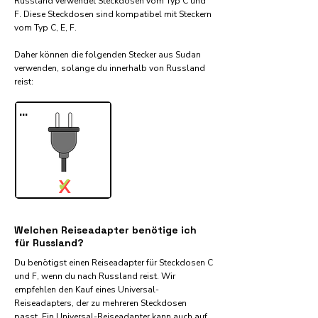
Russland verwendet Steckdosen vom Typ C und
F. Diese Steckdosen sind kompatibel mit Steckern
vom Typ C, E, F.
Daher können die folgenden Stecker aus Sudan
verwenden, solange du innerhalb von Russland
reist:​
...
✓
X
Welchen Reiseadapter benötige ich
für Russland?
Du benötigst einen Reiseadapter für Steckdosen C
und F, wenn du nach Russland reist. Wir
empfehlen den Kauf eines Universal-
Reiseadapters, der zu mehreren Steckdosen
passt. Ein Universal-Reiseadapter kann auch auf