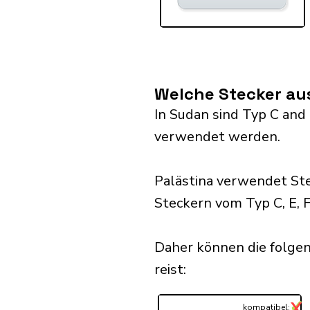
Welche Stecker au
In Sudan sind Typ C and 
verwendet werden.
Palästina verwendet St
Steckern vom Typ C, E, F
Daher können die folgen
reist:​
✓
X
...
kompatibel: