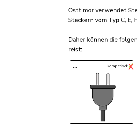
Osttimor verwendet Stec
Steckern vom Typ C, E, F,
Daher können die folge
reist:​
✓
X
...
kompatibel: