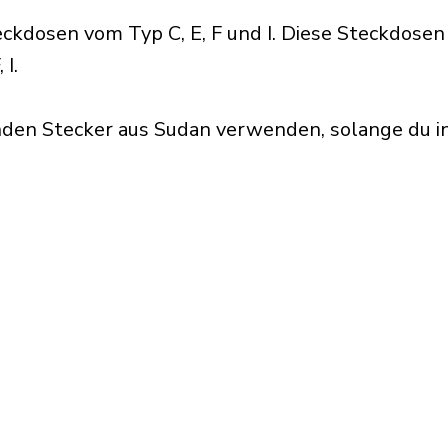
kdosen vom Typ C, E, F und I. Diese Steckdosen
 I.
nden Stecker aus Sudan verwenden, solange du i