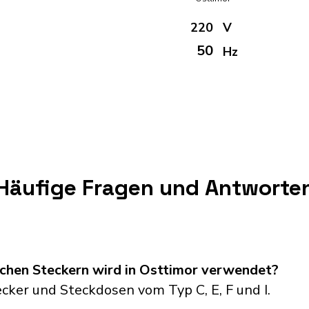
220
V
50
Hz
Häufige Fragen und Antworte
schen Steckern wird in Osttimor verwendet?
ker und Steckdosen vom Typ C, E, F und I.